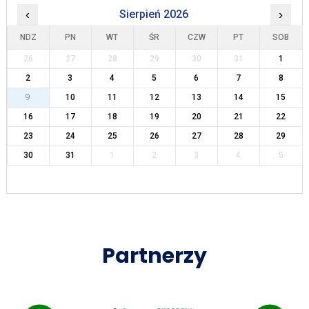
‹
Sierpień 2026
›
NDZ
PN
WT
ŚR
CZW
PT
SOB
26
27
28
29
30
31
1
2
3
4
5
6
7
8
9
10
11
12
13
14
15
16
17
18
19
20
21
22
23
24
25
26
27
28
29
30
31
1
2
3
4
5
Partnerzy