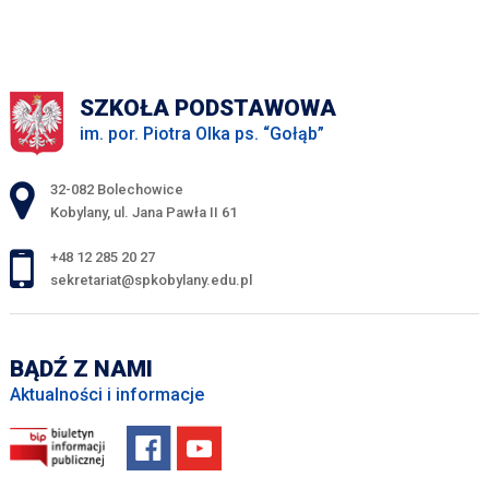
SZKOŁA PODSTAWOWA
im. por. Piotra Olka ps. “Gołąb”
Adres pocztowy:
32-082 Bolechowice
Kobylany, ul. Jana Pawła II 61
+48 12 285 20 27
sekretariat@spkobylany.edu.pl
BĄDŹ Z NAMI
Aktualności i informacje