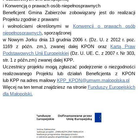
i Konwencją o prawach osób niepełnosprawnych
Beneficjent Gmina Zabierzów zobowiązany jest do realizacji
Projektu zgodnie z prawami
i wolnościami określonymi w
Konwencji o prawach osób
niepełnosprawnych
, sporządzonej
w Nowym Jorku dnia 13 grudnia 2006 r. (Dz. U. z 2012 r. poz.
1169 z późn. zm.), zwanej dalej
KPON
oraz
Kartą Praw
Podstawowych Unii Europejskiej
(Dz. U. UE. C. z 2007 r. Nr 303,
str. 1 z późn.zm) zwanej dalej
KPP
.
Uczestnicy projektu mogą zgłaszać podejrzenie o niezgodności
realizowanego Projektu lub działań Beneficjenta z KPON
lub KPP na adres mailowy
KPP_KPON@umwm.malopolska.pl
Więcej na ten temat znajdziesz na stronie
Funduszy Europejskich
dla Małopolski.