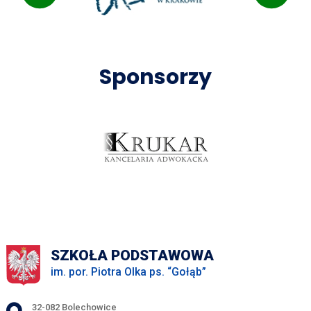
Sponsorzy
SZKOŁA PODSTAWOWA
im. por. Piotra Olka ps. “Gołąb”
Adres pocztowy:
32-082 Bolechowice